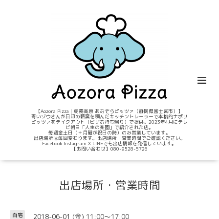
【Aozora Pizza｜朝霧高原 あおぞらピッツァ（静岡県富士宮市）】
青いゾウさんが目印の薪窯を積んだキッチントレーラーで本格的ナポリ
ピッツァをテイクアウト（ピザお持ち帰り）で提供。2023年4月にテレ
ビ朝日「人生の楽園」で紹介された店。
毎週金土日（＋月曜が祝日の時）のみ営業しています。
出店場所は毎回変わります。出店場所・営業時間でご確認ください。
Facebook Instagram X LINEでも出店情報を発信しています。
【お問い合わせ】080-9528-5726
出店場所・営業時間
2018-06-01 (金) 11:00～17:00
自宅