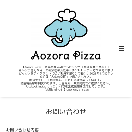
【Aozora Pizza｜朝霧高原 あおぞらピッツァ（静岡県富士宮市）】
青いゾウさんが目印の薪窯を積んだキッチントレーラーで本格的ナポリ
ピッツァをテイクアウト（ピザお持ち帰り）で提供。2023年4月にテレ
ビ朝日「人生の楽園」で紹介された店。
毎週金土日（＋月曜が祝日の時）のみ営業しています。
出店場所は毎回変わります。出店場所・営業時間でご確認ください。
Facebook Instagram X LINEでも出店情報を発信しています。
【お問い合わせ】080-9528-5726
お問い合わせ
お問い合わせ内容