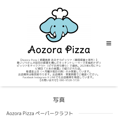
【Aozora Pizza｜朝霧高原 あおぞらピッツァ（静岡県富士宮市）】
青いゾウさんが目印の薪窯を積んだキッチントレーラーで本格的ナポリ
ピッツァをテイクアウト（ピザお持ち帰り）で提供。2023年4月にテレ
ビ朝日「人生の楽園」で紹介された店。
毎週金土日（＋月曜が祝日の時）のみ営業しています。
出店場所は毎回変わります。出店場所・営業時間でご確認ください。
Facebook Instagram X LINEでも出店情報を発信しています。
【お問い合わせ】080-9528-5726
写真
Aozora Pizza ペーパークラフト