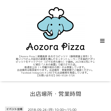
【Aozora Pizza｜朝霧高原 あおぞらピッツァ（静岡県富士宮市）】
青いゾウさんが目印の薪窯を積んだキッチントレーラーで本格的ナポリ
ピッツァをテイクアウト（ピザお持ち帰り）で提供。2023年4月にテレ
ビ朝日「人生の楽園」で紹介された店。
毎週金土日（＋月曜が祝日の時）のみ営業しています。
出店場所は毎回変わります。出店場所・営業時間でご確認ください。
Facebook Instagram X LINEでも出店情報を発信しています。
【お問い合わせ】080-9528-5726
出店場所・営業時間
2018-09-24 (月) 10:00～15:00
イベント会場