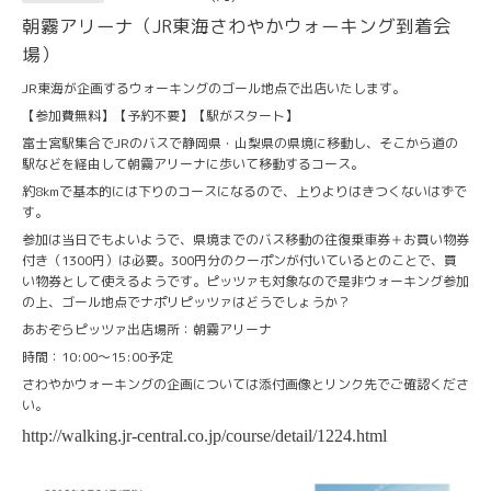
朝霧アリーナ（JR東海さわやかウォーキング到着会
場）
JR東海が企画するウォーキングのゴール地点で出店いたします。
【参加費無料】【予約不要】【駅がスタート】
富士宮駅集合でJRのバスで静岡県・山梨県の県境に移動し、そこから道の
駅などを経由して朝霧アリーナに歩いて移動するコース。
約8kmで基本的には下りのコースになるので、上りよりはきつくないはずで
す。
参加は当日でもよいようで、県境までのバス移動の往復乗車券＋お買い物券
付き（1300円）は必要。300円分のクーポンが付いているとのことで、買
い物券として使えるようです。ピッツァも対象なので是非ウォーキング参加
の上、ゴール地点でナポリピッツァはどうでしょうか？
あおぞらピッツァ出店場所：朝霧アリーナ
時間：10:00〜15:00予定
さわやかウォーキングの企画については添付画像とリンク先でご確認くださ
い。
http://walking.jr-central.co.jp/course/detail/1224.html