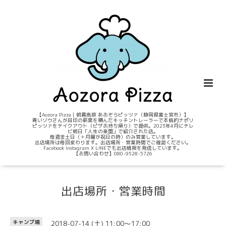
【Aozora Pizza｜朝霧高原 あおぞらピッツァ（静岡県富士宮市）】
青いゾウさんが目印の薪窯を積んだキッチントレーラーで本格的ナポリ
ピッツァをテイクアウト（ピザお持ち帰り）で提供。2023年4月にテレ
ビ朝日「人生の楽園」で紹介された店。
毎週金土日（＋月曜が祝日の時）のみ営業しています。
出店場所は毎回変わります。出店場所・営業時間でご確認ください。
Facebook Instagram X LINEでも出店情報を発信しています。
【お問い合わせ】080-9528-5726
出店場所・営業時間
2018-07-14 (土) 11:00～17:00
キャンプ場