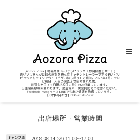
【Aozora Pizza｜朝霧高原 あおぞらピッツァ（静岡県富士宮市）】
青いゾウさんが目印の薪窯を積んだキッチントレーラーで本格的ナポリ
ピッツァをテイクアウト（ピザお持ち帰り）で提供。2023年4月にテレ
ビ朝日「人生の楽園」で紹介された店。
毎週金土日（＋月曜が祝日の時）のみ営業しています。
出店場所は毎回変わります。出店場所・営業時間でご確認ください。
Facebook Instagram X LINEでも出店情報を発信しています。
【お問い合わせ】080-9528-5726
出店場所・営業時間
2018-08-14 (火) 11:00～17:00
キャンプ場