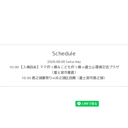
Schedule
2026.08.08 Saturday
10:00 【入場自由】ママ作っ展＆こども作っ展 in富士山環境交流プラザ
（富士宮市粟倉）
18:00 猪之頭夏祭りin井之頭区民館（富士宮市猪之頭）