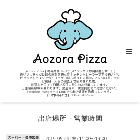
【Aozora Pizza｜朝霧高原 あおぞらピッツァ（静岡県富士宮市）】
青いゾウさんが目印の薪窯を積んだキッチントレーラーで本格的ナポリ
ピッツァをテイクアウト（ピザお持ち帰り）で提供。2023年4月にテレ
ビ朝日「人生の楽園」で紹介された店。
毎週金土日（＋月曜が祝日の時）のみ営業しています。
出店場所は毎回変わります。出店場所・営業時間でご確認ください。
Facebook Instagram X LINEでも出店情報を発信しています。
【お問い合わせ】080-9528-5726
出店場所・営業時間
2019-05-24 (金) 11:00～19:00
スーパー・各種店舗