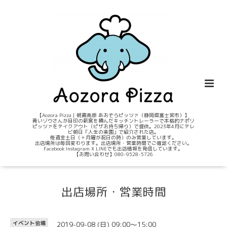
【Aozora Pizza｜朝霧高原 あおぞらピッツァ（静岡県富士宮市）】
青いゾウさんが目印の薪窯を積んだキッチントレーラーで本格的ナポリ
ピッツァをテイクアウト（ピザお持ち帰り）で提供。2023年4月にテレ
ビ朝日「人生の楽園」で紹介された店。
毎週金土日（＋月曜が祝日の時）のみ営業しています。
出店場所は毎回変わります。出店場所・営業時間でご確認ください。
Facebook Instagram X LINEでも出店情報を発信しています。
【お問い合わせ】080-9528-5726
出店場所・営業時間
2019-09-08 (日) 09:00～15:00
イベント会場