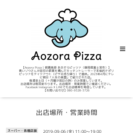
【Aozora Pizza｜朝霧高原 あおぞらピッツァ（静岡県富士宮市）】
青いゾウさんが目印の薪窯を積んだキッチントレーラーで本格的ナポリ
ピッツァをテイクアウト（ピザお持ち帰り）で提供。2023年4月にテレ
ビ朝日「人生の楽園」で紹介された店。
毎週金土日（＋月曜が祝日の時）のみ営業しています。
出店場所は毎回変わります。出店場所・営業時間でご確認ください。
Facebook Instagram X LINEでも出店情報を発信しています。
【お問い合わせ】080-9528-5726
出店場所・営業時間
2019-09-06 (金) 11:00～19:00
スーパー・各種店舗