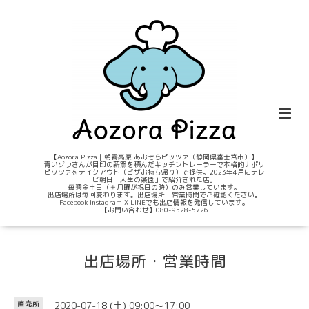
【Aozora Pizza｜朝霧高原 あおぞらピッツァ（静岡県富士宮市）】
青いゾウさんが目印の薪窯を積んだキッチントレーラーで本格的ナポリ
ピッツァをテイクアウト（ピザお持ち帰り）で提供。2023年4月にテレ
ビ朝日「人生の楽園」で紹介された店。
毎週金土日（＋月曜が祝日の時）のみ営業しています。
出店場所は毎回変わります。出店場所・営業時間でご確認ください。
Facebook Instagram X LINEでも出店情報を発信しています。
【お問い合わせ】080-9528-5726
出店場所・営業時間
2020-07-18 (土) 09:00～17:00
直売所