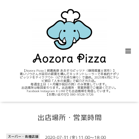
【Aozora Pizza｜朝霧高原 あおぞらピッツァ（静岡県富士宮市）】
青いゾウさんが目印の薪窯を積んだキッチントレーラーで本格的ナポリ
ピッツァをテイクアウト（ピザお持ち帰り）で提供。2023年4月にテレ
ビ朝日「人生の楽園」で紹介された店。
毎週金土日（＋月曜が祝日の時）のみ営業しています。
出店場所は毎回変わります。出店場所・営業時間でご確認ください。
Facebook Instagram X LINEでも出店情報を発信しています。
【お問い合わせ】080-9528-5726
出店場所・営業時間
2020-07-31 (金) 11:00～18:00
スーパー・各種店舗