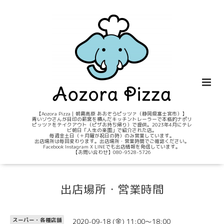
【Aozora Pizza｜朝霧高原 あおぞらピッツァ（静岡県富士宮市）】
青いゾウさんが目印の薪窯を積んだキッチントレーラーで本格的ナポリ
ピッツァをテイクアウト（ピザお持ち帰り）で提供。2023年4月にテレ
ビ朝日「人生の楽園」で紹介された店。
毎週金土日（＋月曜が祝日の時）のみ営業しています。
出店場所は毎回変わります。出店場所・営業時間でご確認ください。
Facebook Instagram X LINEでも出店情報を発信しています。
【お問い合わせ】080-9528-5726
出店場所・営業時間
2020-09-18 (金) 11:00～18:00
スーパー・各種店舗