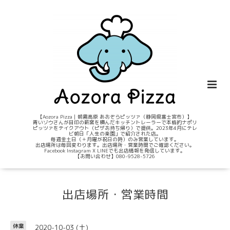
【Aozora Pizza｜朝霧高原 あおぞらピッツァ（静岡県富士宮市）】
青いゾウさんが目印の薪窯を積んだキッチントレーラーで本格的ナポリ
ピッツァをテイクアウト（ピザお持ち帰り）で提供。2023年4月にテレ
ビ朝日「人生の楽園」で紹介された店。
毎週金土日（＋月曜が祝日の時）のみ営業しています。
出店場所は毎回変わります。出店場所・営業時間でご確認ください。
Facebook Instagram X LINEでも出店情報を発信しています。
【お問い合わせ】080-9528-5726
出店場所・営業時間
2020-10-03 (土)
休業