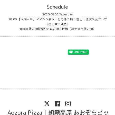
Schedule
2026.08.08 Saturday
10:00 【入場自由】ママ作っ展＆こども作っ展 in富士山環境交流プラザ
（富士宮市粟倉）
18:00 猪之頭夏祭りin井之頭区民館（富士宮市猪之頭）
Aozora Pizza｜朝霧高原 あおぞらピッ