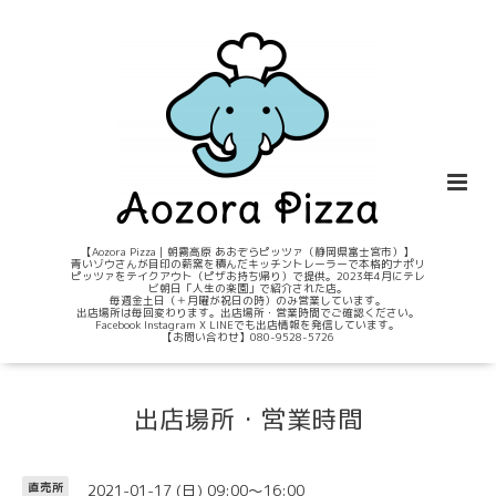
【Aozora Pizza｜朝霧高原 あおぞらピッツァ（静岡県富士宮市）】
青いゾウさんが目印の薪窯を積んだキッチントレーラーで本格的ナポリ
ピッツァをテイクアウト（ピザお持ち帰り）で提供。2023年4月にテレ
ビ朝日「人生の楽園」で紹介された店。
毎週金土日（＋月曜が祝日の時）のみ営業しています。
出店場所は毎回変わります。出店場所・営業時間でご確認ください。
Facebook Instagram X LINEでも出店情報を発信しています。
【お問い合わせ】080-9528-5726
出店場所・営業時間
2021-01-17 (日) 09:00～16:00
直売所