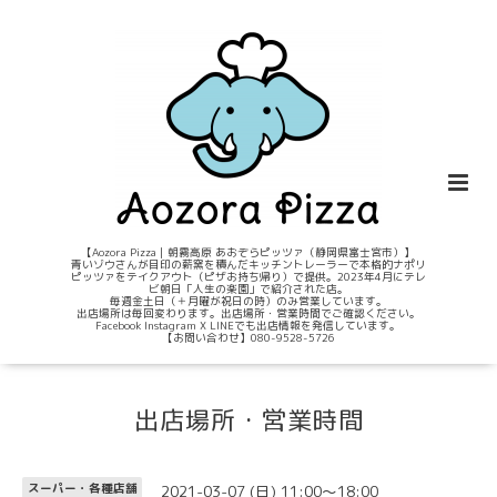
【Aozora Pizza｜朝霧高原 あおぞらピッツァ（静岡県富士宮市）】
青いゾウさんが目印の薪窯を積んだキッチントレーラーで本格的ナポリ
ピッツァをテイクアウト（ピザお持ち帰り）で提供。2023年4月にテレ
ビ朝日「人生の楽園」で紹介された店。
毎週金土日（＋月曜が祝日の時）のみ営業しています。
出店場所は毎回変わります。出店場所・営業時間でご確認ください。
Facebook Instagram X LINEでも出店情報を発信しています。
【お問い合わせ】080-9528-5726
出店場所・営業時間
2021-03-07 (日) 11:00～18:00
スーパー・各種店舗