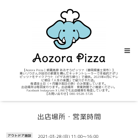
【Aozora Pizza｜朝霧高原 あおぞらピッツァ（静岡県富士宮市）】
青いゾウさんが目印の薪窯を積んだキッチントレーラーで本格的ナポリ
ピッツァをテイクアウト（ピザお持ち帰り）で提供。2023年4月にテレ
ビ朝日「人生の楽園」で紹介された店。
毎週金土日（＋月曜が祝日の時）のみ営業しています。
出店場所は毎回変わります。出店場所・営業時間でご確認ください。
Facebook Instagram X LINEでも出店情報を発信しています。
【お問い合わせ】080-9528-5726
出店場所・営業時間
2021-03-28 (日) 11:00～16:00
アウトドア施設