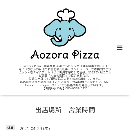
【Aozora Pizza｜朝霧高原 あおぞらピッツァ（静岡県富士宮市）】
青いゾウさんが目印の薪窯を積んだキッチントレーラーで本格的ナポリ
ピッツァをテイクアウト（ピザお持ち帰り）で提供。2023年4月にテレ
ビ朝日「人生の楽園」で紹介された店。
毎週金土日（＋月曜が祝日の時）のみ営業しています。
出店場所は毎回変わります。出店場所・営業時間でご確認ください。
Facebook Instagram X LINEでも出店情報を発信しています。
【お問い合わせ】080-9528-5726
出店場所・営業時間
2021-04-29 (木)
休業