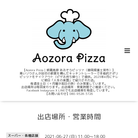
【Aozora Pizza｜朝霧高原 あおぞらピッツァ（静岡県富士宮市）】
青いゾウさんが目印の薪窯を積んだキッチントレーラーで本格的ナポリ
ピッツァをテイクアウト（ピザお持ち帰り）で提供。2023年4月にテレ
ビ朝日「人生の楽園」で紹介された店。
毎週金土日（＋月曜が祝日の時）のみ営業しています。
出店場所は毎回変わります。出店場所・営業時間でご確認ください。
Facebook Instagram X LINEでも出店情報を発信しています。
【お問い合わせ】080-9528-5726
出店場所・営業時間
2021-06-27 (日) 11:00～18:00
スーパー・各種店舗