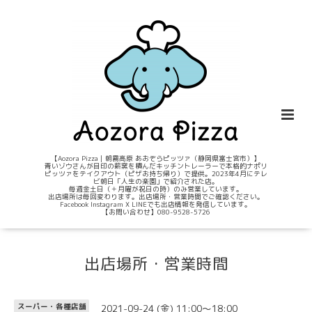
【Aozora Pizza｜朝霧高原 あおぞらピッツァ（静岡県富士宮市）】
青いゾウさんが目印の薪窯を積んだキッチントレーラーで本格的ナポリ
ピッツァをテイクアウト（ピザお持ち帰り）で提供。2023年4月にテレ
ビ朝日「人生の楽園」で紹介された店。
毎週金土日（＋月曜が祝日の時）のみ営業しています。
出店場所は毎回変わります。出店場所・営業時間でご確認ください。
Facebook Instagram X LINEでも出店情報を発信しています。
【お問い合わせ】080-9528-5726
出店場所・営業時間
2021-09-24 (金) 11:00～18:00
スーパー・各種店舗