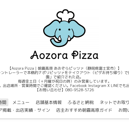
【Aozora Pizza｜朝霧高原 あおぞらピッツァ（静岡県富士宮市）】
ントレーラーで本格的ナポリピッツァをテイクアウト（ピザお持ち帰り）で提
園」で紹介された店。
毎週金土日（＋月曜が祝日の時）のみ営業しています。
店場所・営業時間でご確認ください。Facebook Instagram X LINE
【お問い合わせ】080-9528-5726
時間
メニュー
店舗基本情報
ふるさと納税
ネットでお取
ア掲載・出店実績・サイン
店主おすすめ朝霧高原ガイド
お問