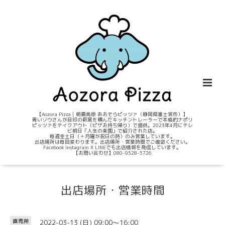
【Aozora Pizza｜朝霧高原 あおぞらピッツァ（静岡県富士宮市）】
青いゾウさんが目印の薪窯を積んだキッチントレーラーで本格的ナポリ
ピッツァをテイクアウト（ピザお持ち帰り）で提供。2023年4月にテレ
ビ朝日「人生の楽園」で紹介された店。
毎週金土日（＋月曜が祝日の時）のみ営業しています。
出店場所は毎回変わります。出店場所・営業時間でご確認ください。
Facebook Instagram X LINEでも出店情報を発信しています。
【お問い合わせ】080-9528-5726
出店場所・営業時間
2022-03-13 (日) 09:00～16:00
直売所