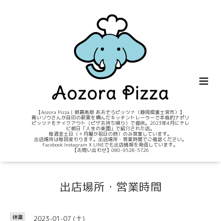
【Aozora Pizza｜朝霧高原 あおぞらピッツァ（静岡県富士宮市）】
青いゾウさんが目印の薪窯を積んだキッチントレーラーで本格的ナポリ
ピッツァをテイクアウト（ピザお持ち帰り）で提供。2023年4月にテレ
ビ朝日「人生の楽園」で紹介された店。
毎週金土日（＋月曜が祝日の時）のみ営業しています。
出店場所は毎回変わります。出店場所・営業時間でご確認ください。
Facebook Instagram X LINEでも出店情報を発信しています。
【お問い合わせ】080-9528-5726
出店場所・営業時間
2023-01-07 (土)
休業