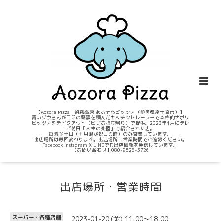
【Aozora Pizza｜朝霧高原 あおぞらピッツァ（静岡県富士宮市）】
青いゾウさんが目印の薪窯を積んだキッチントレーラーで本格的ナポリ
ピッツァをテイクアウト（ピザお持ち帰り）で提供。2023年4月にテレ
ビ朝日「人生の楽園」で紹介された店。
毎週金土日（＋月曜が祝日の時）のみ営業しています。
出店場所は毎回変わります。出店場所・営業時間でご確認ください。
Facebook Instagram X LINEでも出店情報を発信しています。
【お問い合わせ】080-9528-5726
出店場所・営業時間
2023-01-20 (金) 11:00～18:00
スーパー・各種店舗