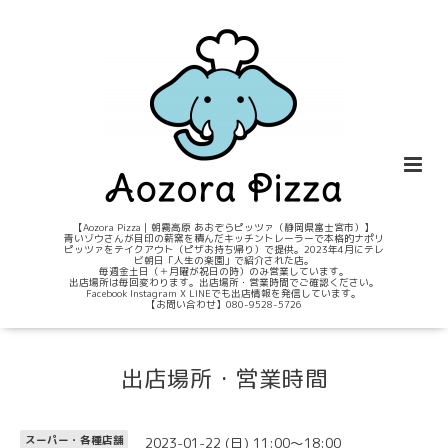
【Aozora Pizza｜朝霧高原 あおぞらピッツァ（静岡県富士宮市）】
青いゾウさんが目印の薪窯を積んだキッチントレーラーで本格的ナポリ
ピッツァをテイクアウト（ピザお持ち帰り）で提供。2023年4月にテレ
ビ朝日「人生の楽園」で紹介された店。
毎週金土日（＋月曜が祝日の時）のみ営業しています。
出店場所は毎回変わります。出店場所・営業時間でご確認ください。
Facebook Instagram X LINEでも出店情報を発信しています。
【お問い合わせ】080-9528-5726
出店場所・営業時間
2023-01-22 (日) 11:00～18:00
スーパー・各種店舗