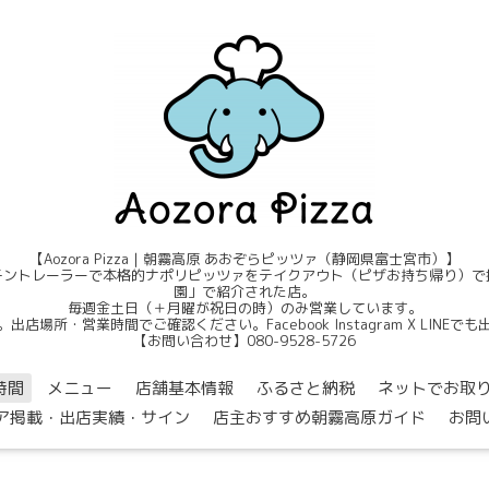
【Aozora Pizza｜朝霧高原 あおぞらピッツァ（静岡県富士宮市）】
ントレーラーで本格的ナポリピッツァをテイクアウト（ピザお持ち帰り）で提
園」で紹介された店。
毎週金土日（＋月曜が祝日の時）のみ営業しています。
店場所・営業時間でご確認ください。Facebook Instagram X LINE
【お問い合わせ】080-9528-5726
時間
メニュー
店舗基本情報
ふるさと納税
ネットでお取
ア掲載・出店実績・サイン
店主おすすめ朝霧高原ガイド
お問