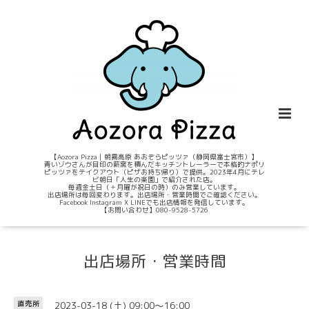
【Aozora Pizza｜朝霧高原 あおぞらピッツァ（静岡県富士宮市）】
青いゾウさんが目印の薪窯を積んだキッチントレーラーで本格的ナポリ
ピッツァをテイクアウト（ピザお持ち帰り）で提供。2023年4月にテレ
ビ朝日「人生の楽園」で紹介された店。
毎週金土日（＋月曜が祝日の時）のみ営業しています。
出店場所は毎回変わります。出店場所・営業時間でご確認ください。
Facebook Instagram X LINEでも出店情報を発信しています。
【お問い合わせ】080-9528-5726
出店場所・営業時間
2023-03-18 (土) 09:00～16:00
直売所