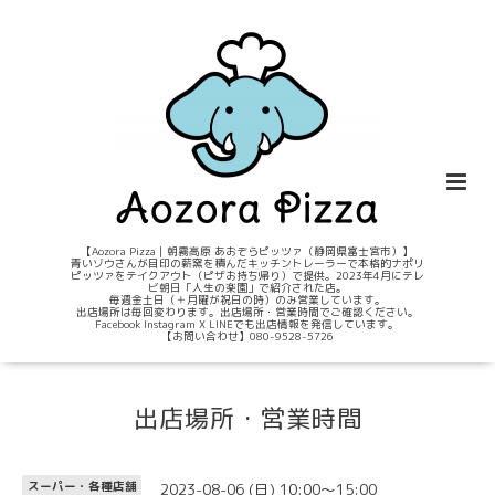
【Aozora Pizza｜朝霧高原 あおぞらピッツァ（静岡県富士宮市）】
青いゾウさんが目印の薪窯を積んだキッチントレーラーで本格的ナポリ
ピッツァをテイクアウト（ピザお持ち帰り）で提供。2023年4月にテレ
ビ朝日「人生の楽園」で紹介された店。
毎週金土日（＋月曜が祝日の時）のみ営業しています。
出店場所は毎回変わります。出店場所・営業時間でご確認ください。
Facebook Instagram X LINEでも出店情報を発信しています。
【お問い合わせ】080-9528-5726
出店場所・営業時間
2023-08-06 (日) 10:00～15:00
スーパー・各種店舗