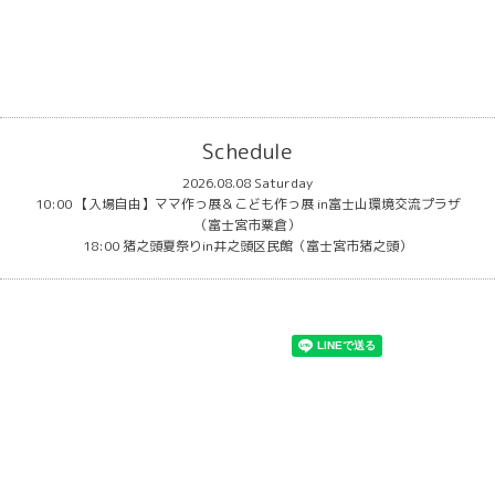
Schedule
2026.08.08 Saturday
10:00 【入場自由】ママ作っ展＆こども作っ展 in富士山環境交流プラザ
（富士宮市粟倉）
18:00 猪之頭夏祭りin井之頭区民館（富士宮市猪之頭）