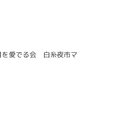
月を愛でる会 白糸夜市マ