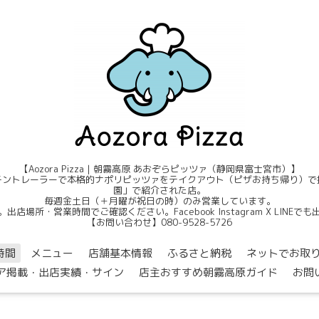
【Aozora Pizza｜朝霧高原 あおぞらピッツァ（静岡県富士宮市）】
ントレーラーで本格的ナポリピッツァをテイクアウト（ピザお持ち帰り）で提
園」で紹介された店。
毎週金土日（＋月曜が祝日の時）のみ営業しています。
店場所・営業時間でご確認ください。Facebook Instagram X LINE
【お問い合わせ】080-9528-5726
時間
メニュー
店舗基本情報
ふるさと納税
ネットでお取
ア掲載・出店実績・サイン
店主おすすめ朝霧高原ガイド
お問