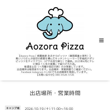
【Aozora Pizza｜朝霧高原 あおぞらピッツァ（静岡県富士宮市）】
青いゾウさんが目印の薪窯を積んだキッチントレーラーで本格的ナポリ
ピッツァをテイクアウト（ピザお持ち帰り）で提供。2023年4月にテレ
ビ朝日「人生の楽園」で紹介された店。
毎週金土日（＋月曜が祝日の時）のみ営業しています。
出店場所は毎回変わります。出店場所・営業時間でご確認ください。
Facebook Instagram X LINEでも出店情報を発信しています。
【お問い合わせ】080-9528-5726
出店場所・営業時間
2024-10-19 (土) 11:00～16:00
キャンプ場