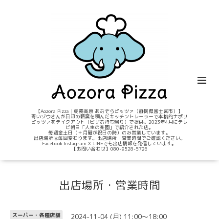
【Aozora Pizza｜朝霧高原 あおぞらピッツァ（静岡県富士宮市）】
青いゾウさんが目印の薪窯を積んだキッチントレーラーで本格的ナポリ
ピッツァをテイクアウト（ピザお持ち帰り）で提供。2023年4月にテレ
ビ朝日「人生の楽園」で紹介された店。
毎週金土日（＋月曜が祝日の時）のみ営業しています。
出店場所は毎回変わります。出店場所・営業時間でご確認ください。
Facebook Instagram X LINEでも出店情報を発信しています。
【お問い合わせ】080-9528-5726
出店場所・営業時間
2024-11-04 (月) 11:00～18:00
スーパー・各種店舗