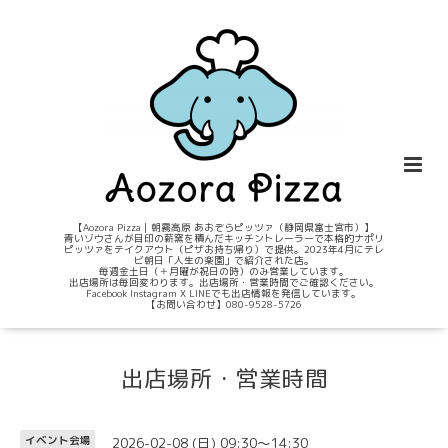
【Aozora Pizza｜朝霧高原 あおぞらピッツァ（静岡県富士宮市）】
青いゾウさんが目印の薪窯を積んだキッチントレーラーで本格的ナポリ
ピッツァをテイクアウト（ピザお持ち帰り）で提供。2023年4月にテレ
ビ朝日「人生の楽園」で紹介された店。
毎週金土日（＋月曜が祝日の時）のみ営業しています。
出店場所は毎回変わります。出店場所・営業時間でご確認ください。
Facebook Instagram X LINEでも出店情報を発信しています。
【お問い合わせ】080-9528-5726
出店場所・営業時間
2026-02-08 (日) 09:30～14:30
イベント会場