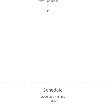
Select Language
▼
Schedule
2026.08.07 Friday
休み