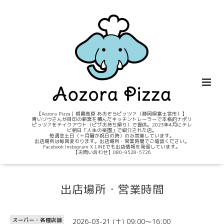
【Aozora Pizza｜朝霧高原 あおぞらピッツァ（静岡県富士宮市）】
青いゾウさんが目印の薪窯を積んだキッチントレーラーで本格的ナポリ
ピッツァをテイクアウト（ピザお持ち帰り）で提供。2023年4月にテレ
ビ朝日「人生の楽園」で紹介された店。
毎週金土日（＋月曜が祝日の時）のみ営業しています。
出店場所は毎回変わります。出店場所・営業時間でご確認ください。
Facebook Instagram X LINEでも出店情報を発信しています。
【お問い合わせ】080-9528-5726
出店場所・営業時間
2026-03-21 (土) 09:00～16:00
スーパー・各種店舗