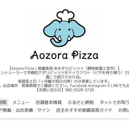
【Aozora Pizza｜朝霧高原 あおぞらピッツァ（静岡県富士宮市）】
ントレーラーで本格的ナポリピッツァをテイクアウト（ピザお持ち帰り）で提
園」で紹介された店。
毎週金土日（＋月曜が祝日の時）のみ営業しています。
店場所・営業時間でご確認ください。Facebook Instagram X LINE
【お問い合わせ】080-9528-5726
時間
メニュー
店舗基本情報
ふるさと納税
ネットでお取
ア掲載・出店実績・サイン
店主おすすめ朝霧高原ガイド
お問