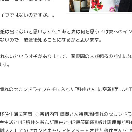
イフではないのですが。。
感は出てないと思います^_^ あと妻は何を思う？は妻へのイ
ないので、放送後知ることになるかと思います。
れないというオチがありまして、関東圏の人が観るのが先にな
ます。
!憧れのセカンドライフを手に入れた“移住さん"に密着!!美し
移住生活に密着! ◇番組内容 転職さん特別編!憧れのセカンド
田舎生活とは?移住を選んだ理由とは?爆笑問題&新井恵理那が移
職人としてのセカンドキャリアをスタートさせた移住さん!!仕