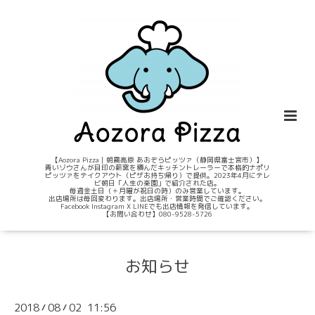
【Aozora Pizza｜朝霧高原 あおぞらピッツァ（静岡県富士宮市）】
青いゾウさんが目印の薪窯を積んだキッチントレーラーで本格的ナポリ
ピッツァをテイクアウト（ピザお持ち帰り）で提供。2023年4月にテレ
ビ朝日「人生の楽園」で紹介された店。
毎週金土日（＋月曜が祝日の時）のみ営業しています。
出店場所は毎回変わります。出店場所・営業時間でご確認ください。
Facebook Instagram X LINEでも出店情報を発信しています。
【お問い合わせ】080-9528-5726
お知らせ
2018
08
02 11:56
/
/