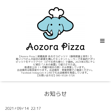
【Aozora Pizza｜朝霧高原 あおぞらピッツァ（静岡県富士宮市）】
青いゾウさんが目印の薪窯を積んだキッチントレーラーで本格的ナポリ
ピッツァをテイクアウト（ピザお持ち帰り）で提供。2023年4月にテレ
ビ朝日「人生の楽園」で紹介された店。
毎週金土日（＋月曜が祝日の時）のみ営業しています。
出店場所は毎回変わります。出店場所・営業時間でご確認ください。
Facebook Instagram X LINEでも出店情報を発信しています。
【お問い合わせ】080-9528-5726
お知らせ
2021
09
14 22:17
/
/