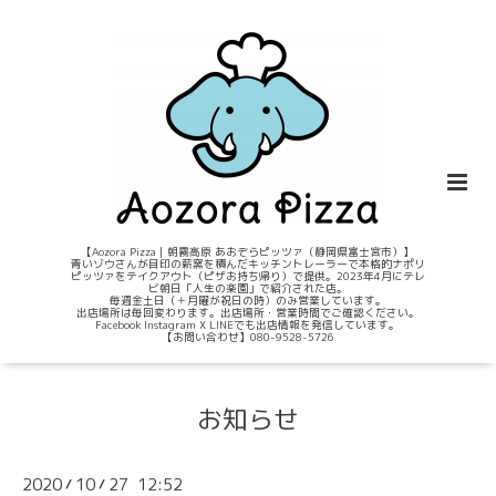
【Aozora Pizza｜朝霧高原 あおぞらピッツァ（静岡県富士宮市）】
青いゾウさんが目印の薪窯を積んだキッチントレーラーで本格的ナポリ
ピッツァをテイクアウト（ピザお持ち帰り）で提供。2023年4月にテレ
ビ朝日「人生の楽園」で紹介された店。
毎週金土日（＋月曜が祝日の時）のみ営業しています。
出店場所は毎回変わります。出店場所・営業時間でご確認ください。
Facebook Instagram X LINEでも出店情報を発信しています。
【お問い合わせ】080-9528-5726
お知らせ
2020
10
27 12:52
/
/