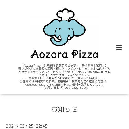
【Aozora Pizza｜朝霧高原 あおぞらピッツァ（静岡県富士宮市）】
青いゾウさんが目印の薪窯を積んだキッチントレーラーで本格的ナポリ
ピッツァをテイクアウト（ピザお持ち帰り）で提供。2023年4月にテレ
ビ朝日「人生の楽園」で紹介された店。
毎週金土日（＋月曜が祝日の時）のみ営業しています。
出店場所は毎回変わります。出店場所・営業時間でご確認ください。
Facebook Instagram X LINEでも出店情報を発信しています。
【お問い合わせ】080-9528-5726
お知らせ
2021
05
25 22:45
/
/