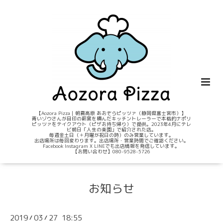
【Aozora Pizza｜朝霧高原 あおぞらピッツァ（静岡県富士宮市）】
青いゾウさんが目印の薪窯を積んだキッチントレーラーで本格的ナポリ
ピッツァをテイクアウト（ピザお持ち帰り）で提供。2023年4月にテレ
ビ朝日「人生の楽園」で紹介された店。
毎週金土日（＋月曜が祝日の時）のみ営業しています。
出店場所は毎回変わります。出店場所・営業時間でご確認ください。
Facebook Instagram X LINEでも出店情報を発信しています。
【お問い合わせ】080-9528-5726
お知らせ
2019
03
27 18:55
/
/