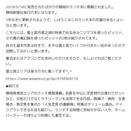
2019/3/14に発売されたばかりの静岡のランチ本に掲載されました。
静岡新聞社発行の本になります。
2年おきに更新されるようで、しばらくはこのランチ本の反響があるとよい
なと思います。
こちらには、富士宮市猪之頭の特産である赤みニジマスを使ったピッツァ、
さの萬の萬幻豚を使ったピッツァの2枚が紹介されてます。
自分も基本外食は好きで、まずは富士宮でいくつか行きたい店があったので
訪問してみたいと思います。
書店またはアマゾンでお求めいただけますので、もしよければご覧くださ
い。
富士宮エリアは後ろの方に載ってます^_^
https://www.amazon.co.jp/dp/4783826110
◾︎紹介文
静岡県東部エリアのランチ情報満載。和食を中心に定食物や日替わりセット
など、女性だけでなくサラリーマンも活用できる内容。唐揚げ・焼肉・生姜
焼き・魚定食を集めた「人気定食 四番勝負」特集はボリューム満点。テイ
クアウトできるお店も紹介し、ランチする時間に余裕ががない人や、ホーム
パーティーの持ちより料理にも重宝する。