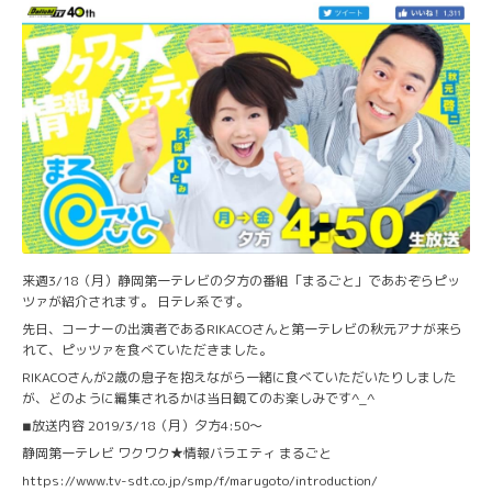
来週3/18（月）静岡第一テレビの夕方の番組「まるごと」であおぞらピッ
ツァが紹介されます。 日テレ系です。
先日、コーナーの出演者であるRIKACOさんと第一テレビの秋元アナが来ら
れて、ピッツァを食べていただきました。
RIKACOさんが2歳の息子を抱えながら一緒に食べていただいたりしました
が、どのように編集されるかは当日観てのお楽しみです^_^
◾︎放送内容 2019/3/18（月）夕方4:50〜
静岡第一テレビ ワクワク★情報バラエティ まるごと
https://www.tv-sdt.co.jp/smp/f/marugoto/introduction/