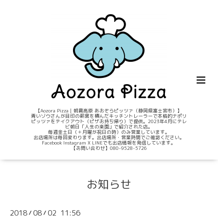
【Aozora Pizza｜朝霧高原 あおぞらピッツァ（静岡県富士宮市）】
青いゾウさんが目印の薪窯を積んだキッチントレーラーで本格的ナポリ
ピッツァをテイクアウト（ピザお持ち帰り）で提供。2023年4月にテレ
ビ朝日「人生の楽園」で紹介された店。
毎週金土日（＋月曜が祝日の時）のみ営業しています。
出店場所は毎回変わります。出店場所・営業時間でご確認ください。
Facebook Instagram X LINEでも出店情報を発信しています。
【お問い合わせ】080-9528-5726
お知らせ
2018
08
02 11:56
/
/