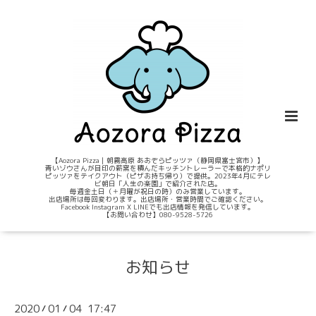
【Aozora Pizza｜朝霧高原 あおぞらピッツァ（静岡県富士宮市）】
青いゾウさんが目印の薪窯を積んだキッチントレーラーで本格的ナポリ
ピッツァをテイクアウト（ピザお持ち帰り）で提供。2023年4月にテレ
ビ朝日「人生の楽園」で紹介された店。
毎週金土日（＋月曜が祝日の時）のみ営業しています。
出店場所は毎回変わります。出店場所・営業時間でご確認ください。
Facebook Instagram X LINEでも出店情報を発信しています。
【お問い合わせ】080-9528-5726
お知らせ
2020
01
04 17:47
/
/