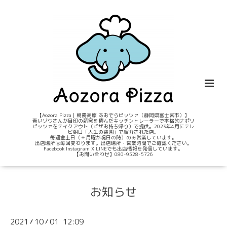
【Aozora Pizza｜朝霧高原 あおぞらピッツァ（静岡県富士宮市）】
青いゾウさんが目印の薪窯を積んだキッチントレーラーで本格的ナポリ
ピッツァをテイクアウト（ピザお持ち帰り）で提供。2023年4月にテレ
ビ朝日「人生の楽園」で紹介された店。
毎週金土日（＋月曜が祝日の時）のみ営業しています。
出店場所は毎回変わります。出店場所・営業時間でご確認ください。
Facebook Instagram X LINEでも出店情報を発信しています。
【お問い合わせ】080-9528-5726
お知らせ
2021
10
01 12:09
/
/