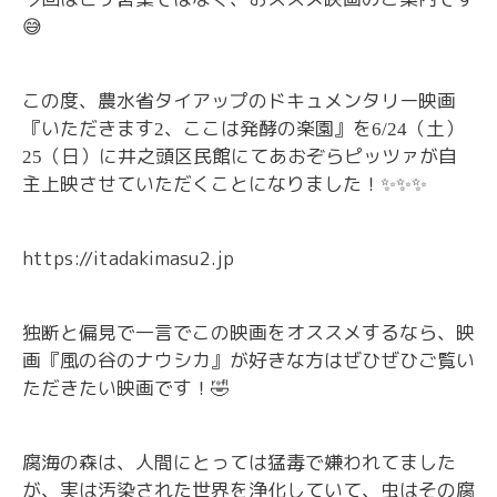
😅
この度、農水省タイアップのドキュメンタリー映画
『いただきます
、ここは発酵の楽園』を
（土）
2
6/24
（日）に井之頭区民館にてあおぞらピッツァが自
25
主上映させていただくことになりました！
✨✨✨
https://itadakimasu2.jp
独断と偏見で一言でこの映画をオススメするなら、映
画『風の谷のナウシカ』が好きな方はぜひぜひご覧い
ただきたい映画です！
🤣
腐海の森は、人間にとっては猛毒で嫌われてました
が、実は汚染された世界を浄化していて、虫はその腐