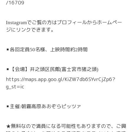
/16709
でご覧の方はプロフィールからホームペー
Instagram
ジにリンクできます。
▪️
各回定員
名様、上映時間約
時間
50
2
▪️
【会場】井之頭区民館
富士宮市猪之頭
(
)
https://maps.app.goo.gl/KiZW7db6SYvrCjZp6?
g_st=ic
▪️
主催
朝霧高原あおぞらピッツァ
:
無料なので満員になる可能性もありますので、ご興
★