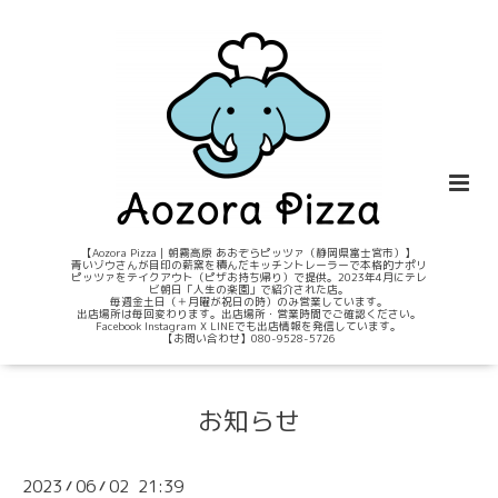
【Aozora Pizza｜朝霧高原 あおぞらピッツァ（静岡県富士宮市）】
青いゾウさんが目印の薪窯を積んだキッチントレーラーで本格的ナポリ
ピッツァをテイクアウト（ピザお持ち帰り）で提供。2023年4月にテレ
ビ朝日「人生の楽園」で紹介された店。
毎週金土日（＋月曜が祝日の時）のみ営業しています。
出店場所は毎回変わります。出店場所・営業時間でご確認ください。
Facebook Instagram X LINEでも出店情報を発信しています。
【お問い合わせ】080-9528-5726
お知らせ
2023
06
02 21:39
/
/