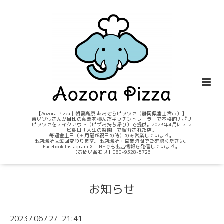
【Aozora Pizza｜朝霧高原 あおぞらピッツァ（静岡県富士宮市）】
青いゾウさんが目印の薪窯を積んだキッチントレーラーで本格的ナポリ
ピッツァをテイクアウト（ピザお持ち帰り）で提供。2023年4月にテレ
ビ朝日「人生の楽園」で紹介された店。
毎週金土日（＋月曜が祝日の時）のみ営業しています。
出店場所は毎回変わります。出店場所・営業時間でご確認ください。
Facebook Instagram X LINEでも出店情報を発信しています。
【お問い合わせ】080-9528-5726
お知らせ
2023
06
27 21:41
/
/